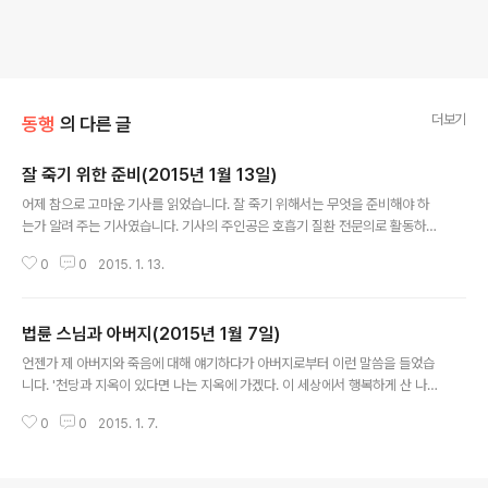
더보기
동행
의 다른 글
잘 죽기 위한 준비(2015년 1월 13일)
글 내용
어제 참으로 고마운 기사를 읽었습니다. 잘 죽기 위해서는 무엇을 준비해야 하
는가 알려 주는 기사였습니다. 기사의 주인공은 호흡기 질환 전문의로 활동하신
김건열(82) 전 서울대 의대 교수입니다. '잘 죽지 못하는' 가장 큰 이유는 불필
0
0
2015. 1. 13.
요한 생명 연장인데 김 선생님은 바로 그것을 막..
법륜 스님과 아버지(2015년 1월 7일)
글 내용
언젠가 제 아버지와 죽음에 대해 얘기하다가 아버지로부터 이런 말씀을 들었습
니다. '천당과 지옥이 있다면 나는 지옥에 가겠다. 이 세상에서 행복하게 산 나
같은 사람들은 지옥에 가고 이 세상에서 힘겹게 산 사람들은 천당에 가야 공평
0
0
2015. 1. 7.
한 것 아니냐. 여기서도 편하게 산 사람이 죽어서..