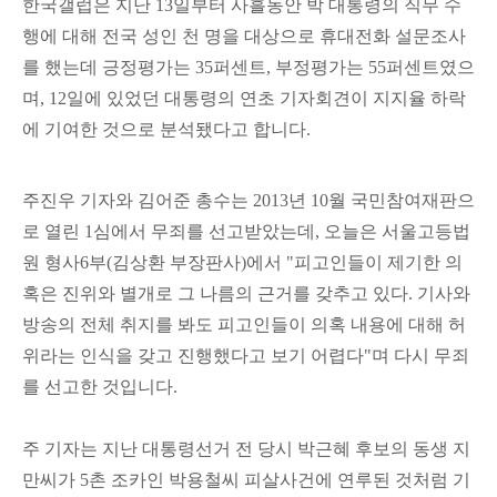
한국갤럽은 지난 13일부터 사흘동안 박 대통령의 직무 수
행에 대해 전국 성인 천 명을 대상으로 휴대전화 설문조사
를 했는데 긍정평가는 35퍼센트, 부정평가는 55퍼센트였으
며, 12일에 있었던 대통령의 연초 기자회견이 지지율 하락
에 기여한 것으로 분석됐
다고 합니다.
주진우 기자와 김어준 총수는
2013년 10월 국민참여재판으
로 열린 1심에서 무죄를 선고받았는데, 오늘
은
서울고등법
원 형사6부(김상환 부장판사)에서 "피고인들이 제기한 의
혹은 진위와 별개로 그 나름의 근거를 갖추고 있다. 기사와
방송의 전체 취지를 봐도 피고인들이 의혹 내용에 대해 허
위라는 인식을 갖고 진행했다고 보기 어렵다"며 다시 무죄
를 선고한 것입니다.
주 기자는
지난 대통령선거 전 당시 박근혜
후보의 동생 지
만씨가 5촌 조카인 박용철씨 피살사건에 연루된 것처럼 기